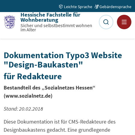
Zum Inhalt springen
Startseite
Dokumentation
Leichte Sprache
Gebärdensprache
Hessische Fachstelle für
Wohnberatung
Sicher und selbstbestimmt wohnen
im Alter
Dokumentation Typo3 Website
"Design-Baukasten"
für Redakteure
Bestandteil des „Sozialnetzes Hessen“
(www.sozialnetz.de)
Stand: 20.02.2018
Diese Dokumentation ist für CMS-Redakteure des
Designbaukastens gedacht. Eine grundlegende