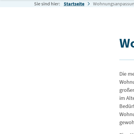
Zum Inhalt springen
Sie sind hier:
Startseite
Wohnungsanpassu
Wo
Wo
Die me
Wohnu
große
im Alt
Bedürf
Wohnu
gewoh